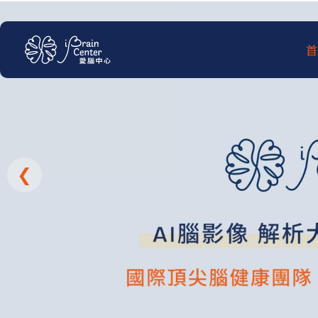
跳
至
主
首
要
內
容