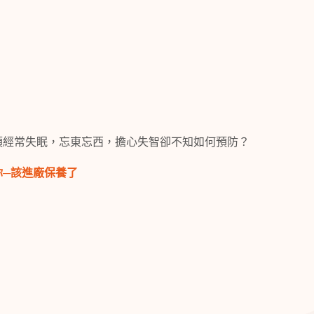
煩經常失眠，忘東忘西，擔心失智卻不知如何預防？
你─該進廠保養了