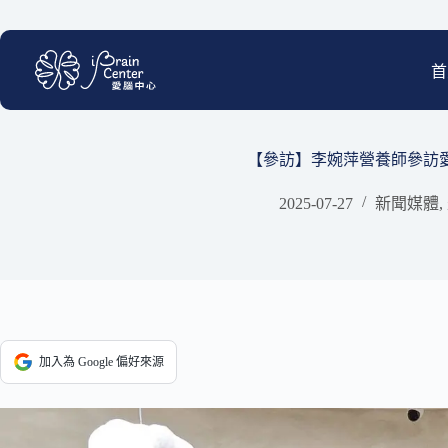
跳
至
主
首
要
內
容
【參訪】李婉萍營養師參訪
2025-07-27
新聞媒體
,
加入為 Google 偏好來源