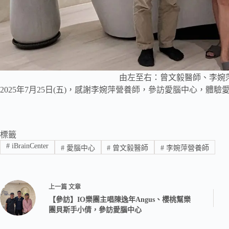
由左至右：曾文毅醫師、李婉
2025年7月25日(五)，感謝李婉萍營養師，參訪愛腦中心，體驗
標籤
#
iBrainCenter
#
愛腦中心
#
曾文毅醫師
#
李婉萍營養師
上一篇
文章
【參訪】IO樂團主唱陳逸年Angus、櫻桃幫樂
團貝斯手小倩，參訪愛腦中心