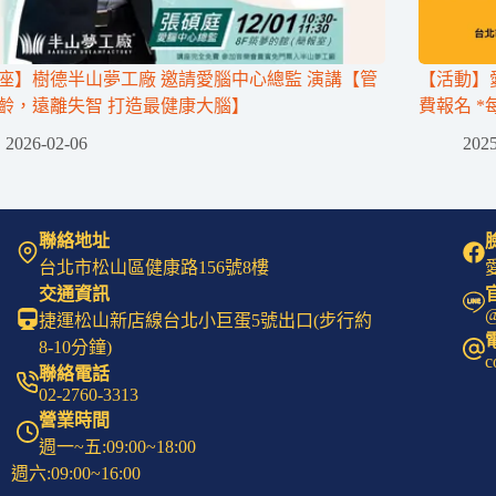
座】樹德半山夢工廠 邀請愛腦中心總監 演講【管
【活動】愛
齡，遠離失智 打造最健康大腦】
費報名 *
2026-02-06
2025
聯絡地址
台北市松山區健康路156號8樓
愛
交通資訊
@
捷運松山新店線台北小巨蛋5號出口(步行約
8-10分鐘)
c
聯絡電話
02-2760-3313
營業時間
週一~五:09:00~18:00
週六:09:00~16:00