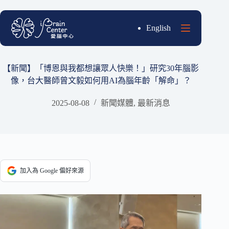
跳
至
English
主
要
內
容
【新聞】「博恩與我都想讓眾人快樂！」研究30年腦影
像，台大醫師曾文毅如何用AI為腦年齡「解命」？
2025-08-08
新聞媒體
,
最新消息
加入為 Google 偏好來源