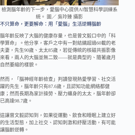
檢測腦年齡的下一步，愛腦中心提供AI智慧科學訓練系
統。 圖／ 吳玲臻 攝影
不只算命，更要解命：用「愛腦」生活逆轉腦齡
腦年齡反映了大腦的健康存量，也是曾文毅口中的「科
學算命」。他分享，客戶之中有一對結縭超過60載的老
夫妻，先生90歲、太太85歲，若從傳統的核磁共振影像
來看，兩人的大腦並無二致——就是典型的、隨著歲月
自然萎縮的樣貌。
然而，「腦神經年齡檢查」判讀發現熱愛學習、社交活
躍的先生，腦年齡只有87.6歲，且認知功能網絡都健
康；然而長期為家計操勞、壓力纏身的太太，腦年齡卻
已高達98.7歲。
這讓曾文毅認知到，如果從運動、飲食和睡眠上建立好
的生活型態，加上社交、認知刺激和紓壓活動，有可能
讓腦齡逆轉。