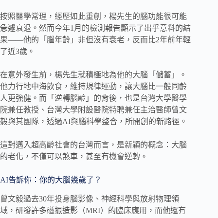
按照醫學常理，經歷如此重創，楊先生的腦功能很可能
急遽衰退。然而今年1月的檢測報告顯示了出乎意料的結
果——他的「腦年齡」非但沒有衰老，反而比2年前年輕
了近3歲。
在意外發生前，楊先生就積極地為他的大腦「儲蓄」。
他力行地中海飲食，維持規律運動，讓大腦比一般同齡
人更強健。而「逆轉腦齡」的背後，也是台灣大學醫學
院兼任教授、台灣大學附設醫院特聘兼任主治醫師曾文
毅與其團隊，透過AI與腦科學整合，所開創的新路徑。
這對邁入超高齡社會的台灣而言，是新穎的概念：大腦
的老化，不僅可以煞車，甚至有機會逆轉。
AI告訴你：你的大腦幾歲了？
曾文毅過去30年投身腦影像、神經科學與放射物理領
域，研發許多磁振造影（MRI）的臨床應用，而他還有