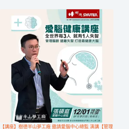
【講座】樹德半山夢工廠 邀請愛腦中心總監 演講【管理