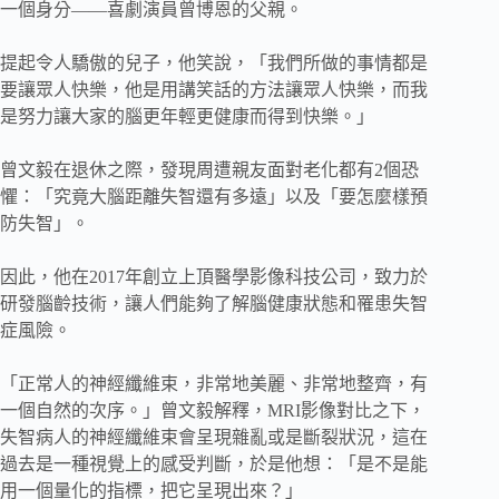
一個身分——喜劇演員曾博恩的父親。
提起令人驕傲的兒子，他笑說，「我們所做的事情都是
要讓眾人快樂，他是用講笑話的方法讓眾人快樂，而我
是努力讓大家的腦更年輕更健康而得到快樂。」
曾文毅在退休之際，發現周遭親友面對老化都有2個恐
懼：「究竟大腦距離失智還有多遠」以及「要怎麼樣預
防失智」。
因此，他在2017年創立上頂醫學影像科技公司，致力於
研發腦齡技術，讓人們能夠了解腦健康狀態和罹患失智
症風險。
「正常人的神經纖維束，非常地美麗、非常地整齊，有
一個自然的次序。」曾文毅解釋，MRI影像對比之下，
失智病人的神經纖維束會呈現雜亂或是斷裂狀況，這在
過去是一種視覺上的感受判斷，於是他想：「是不是能
用一個量化的指標，把它呈現出來？」