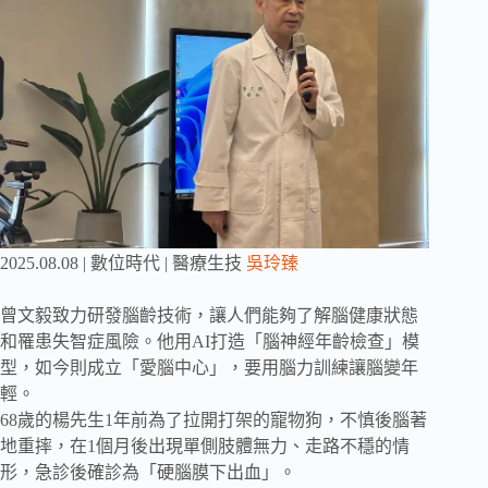
2025.08.08 | 數位時代 | 醫療生技
吳玲臻
曾文毅致力研發腦齡技術，讓人們能夠了解腦健康狀態
和罹患失智症風險。他用AI打造「腦神經年齡檢查」模
型，如今則成立「愛腦中心」，要用腦力訓練讓腦變年
輕。
68歲的楊先生1年前為了拉開打架的寵物狗，不慎後腦著
地重摔，在1個月後出現單側肢體無力、走路不穩的情
形，急診後確診為「硬腦膜下出血」。