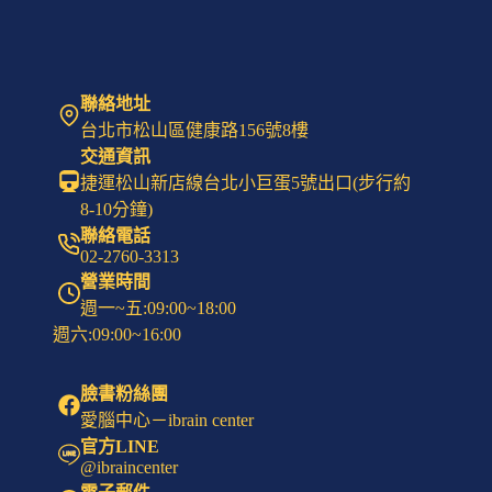
全
方
位
科
學
聯絡地址
指
台北市松山區健康路156號8樓
南
交通資訊
｜
捷運松山新店線台北小巨蛋5號出口(步行約
科
8-10分鐘)
學
人
聯絡電話
02-2760-3313
(版
本
營業時間
1)
週一~五:09:00~18:00
週六:09:00~16:00
臉書粉絲團
愛腦中心－ibrain center
官方LINE
@ibraincenter