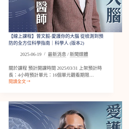
【線上課程】曾文毅-愛護你的大腦 從檢測到預
防的全方位科學指南｜科學人 (版本2)
2025-06-19
最新消息
/
新聞媒體
關於課程 預計開課時間 2025/03/31 上架預計時
長：4小時預計單元：16個單元觀看期限…
閱讀全文
【線
上
課
程】
曾
文
毅-
愛