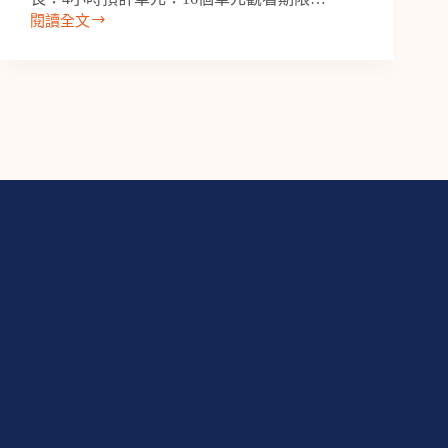
學
閱讀全文
人
【線
(版
上
本
課
2)
程】
曾
文
毅-
愛
護
你
的
大
腦
從
檢
測
到
預
防
的