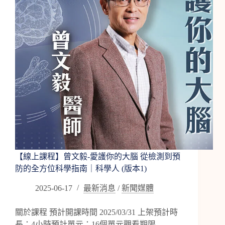
護
你
的
大
腦
從
檢
測
到
預
防
的
全
方
位
【線上課程】曾文毅-愛護你的大腦 從檢測到預
科
防的全方位科學指南｜科學人 (版本1)
學
指
2025-06-17
最新消息
/
新聞媒體
南
｜
關於課程 預計開課時間 2025/03/31 上架預計時
科
長：4小時預計單元：16個單元觀看期限…