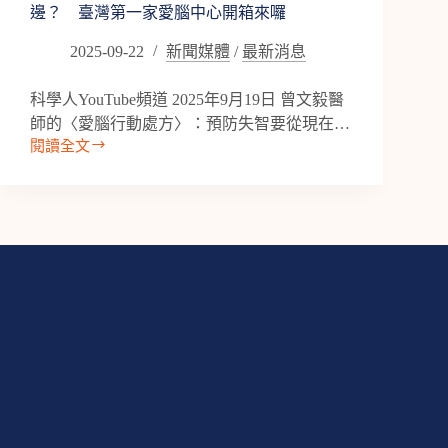
邊？ 臺灣第一家愛腦中心開箱來囉
2025-09-22
新聞媒體
/
最新消息
科學人YouTube頻道 2025年9月19日 曾文毅醫
師的〈愛腦行動處方〉：預防失智要從現在…
閱讀全文
【專
訪】
愛
腦
中
心
x
科
學
人
–
科
編
今
天