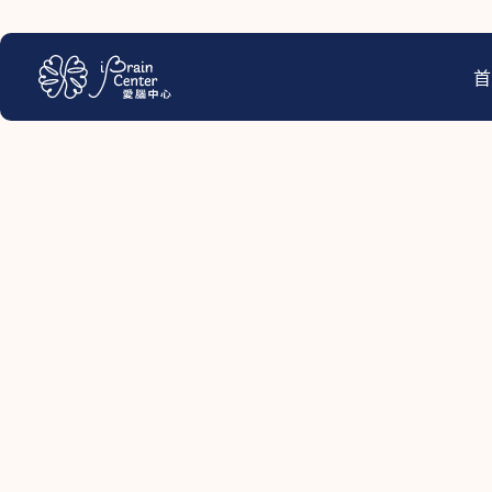
跳
至
主
首
要
內
容