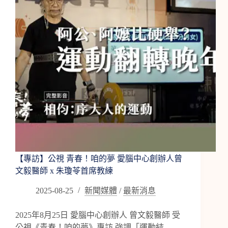
腦
防
失
智，
3
方
法
當
超
級
老
人
【專訪】公視 青春！咱的夢 愛腦中心創辦人曾
文毅醫師 x 朱瓊苓首席教練
2025-08-25
新聞媒體
/
最新消息
2025年8月25日 愛腦中心創辦人 曾文毅醫師 受
公視《青春！咱的夢》專訪 強調「運動結…