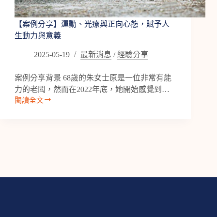
師
x
朱
【案例分享】運動、光療與正向心態，賦予人
瓊
生動力與意義
苓
首
2025-05-19
最新消息
/
經驗分享
席
教
案例分享背景 68歲的朱女士原是一位非常有能
練
力的老闆，然而在2022年底，她開始感覺到…
閱讀全文
【案
例
分
享】
運
動、
光
療
與
正
向
心