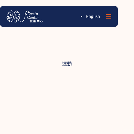
跳
至
English
主
要
內
容
運動