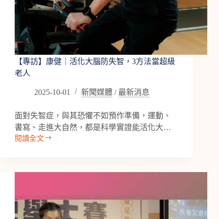
【專訪】康健｜活化大腦防失智，3方法當超級
老人
2025-10-01
新聞媒體
/
最新消息
面對失智症，與其恐懼不如預作準備，運動、
書寫、走進大自然，都是科學實證能活化大…
閱讀全文
【專
訪】
康
健
｜
活
化
大