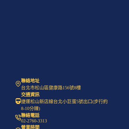
態，
賦
予
人
生
動
力
與
意
義
聯絡地址
台北市松山區健康路156號8樓
交通資訊
捷運松山新店線台北小巨蛋5號出口(步行約
8-10分鐘)
聯絡電話
02-2760-3313
營業時間