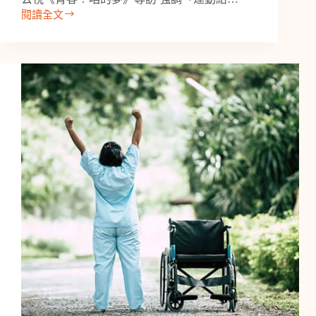
閱讀全文
【專
訪】
公
視
青
春！
咱
的
夢
愛
腦
中
心
創
辦
人
曾
文
毅
醫