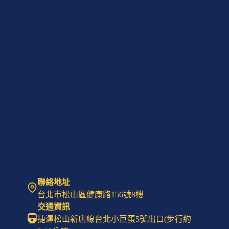
愛
腦
中
心
攜
手
上
頂
醫
學，
共
創
腦
健
康
新
體
聯絡地址
驗
台北市松山區健康路156號8樓
交通資訊
捷運松山新店線台北小巨蛋5號出口(步行約