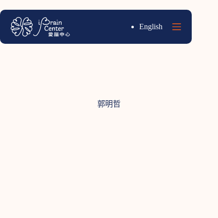
跳
至
English
主
要
內
容
郭明哲