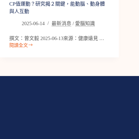
CP值運動？研究揭２關鍵，能動腦、動身體
與人互動
2025-06-14
最新消息
/
愛腦知識
撰文：曾文毅 2025-06-13來源：健康遠見 …
閱讀全文
【健
康
遠
見
專
欄】
想
延
長
壽
命，
該
做
哪