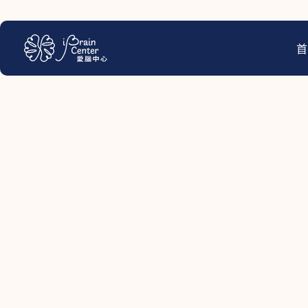
跳
至
主
首
要
內
容