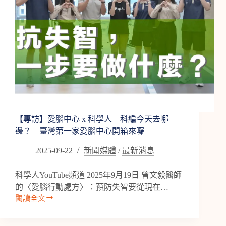
3
方
法
當
超
級
老
人
【專訪】愛腦中心 x 科學人 – 科編今天去哪
邊？ 臺灣第一家愛腦中心開箱來囉
2025-09-22
新聞媒體
/
最新消息
科學人YouTube頻道 2025年9月19日 曾文毅醫師
的〈愛腦行動處方〉：預防失智要從現在…
閱讀全文
【專
訪】
愛