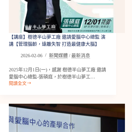
【講座】樹德半山夢工廠 邀請愛腦中心總監 演
講【管理腦齡，遠離失智 打造最健康大腦】
2026-02-06
新聞媒體
/
最新消息
2025年12月1日(一)，感謝 樹德半山夢工廠 邀請
愛腦中心總監-張碩庭，於樹德半山夢工…
閱讀全文
【講
座】
樹
德
半
山
夢
工