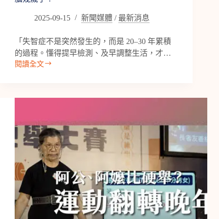
腦
中
2025-09-15
新聞媒體
/
最新消息
心
開
「失智症不是突然發生的，而是 20–30 年累積
箱
來
的過程。懂得提早檢測、及早調整生活，才…
囉
閱讀全文
【專
訪】
寶
島
聯
播
網
《寶
島
有
意
思》
｜
你
的