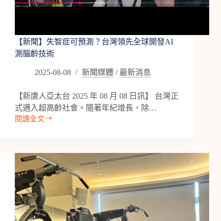
創
腦
健
康
【新聞】失智症可預測？台灣領先全球開發AI
新
測腦齡技術
體
驗
2025-08-08
新聞媒體
/
最新消息
【新唐人亞太台 2025 年 08 月 08 日訊】 台灣正
式邁入超高齡社會。隨著年紀增長，除…
閱讀全文
【新
聞】
失
智
症
可
預
測？
台
灣