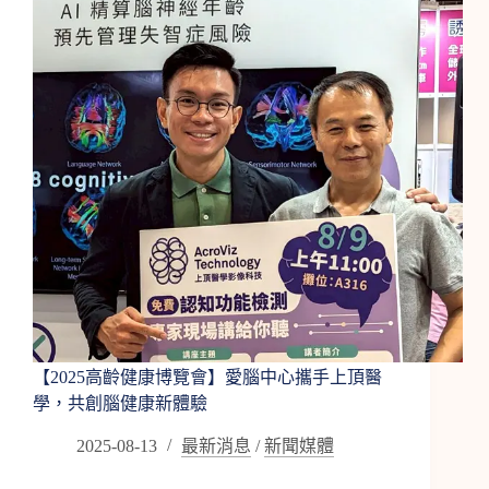
咱
的
夢
愛
腦
中
心
創
辦
人
曾
文
毅
醫
師
x
朱
【2025高齡健康博覽會】愛腦中心攜手上頂醫
瓊
學，共創腦健康新體驗
苓
首
2025-08-13
最新消息
/
新聞媒體
席
教