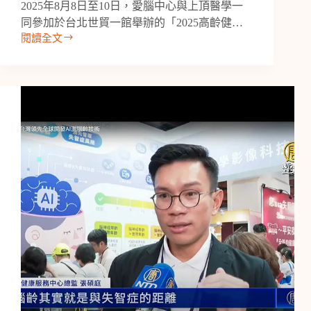
2025年8月8日至10日，愛腦中心與上頂醫學一
練
同參加於台北世貿一館舉辦的「2025高齡健…
閱讀全文
【2025
高
齡
健
康
博
覽
會】
愛
腦
中
心
攜
手
上
頂
醫
學，
共