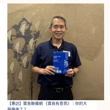
腦
中
心
x
科
學
人
–
科
編
今
天
去
哪
邊？
臺
灣
第
一
家
【專訪】寶島聯播網 《寶島有意思》｜你的大
愛
腦幾歲了？