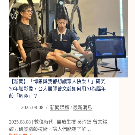
領
先
全
球
開
發
AI
測
腦
齡
技
術
【新聞】「博恩與我都想讓眾人快樂！」研究
30年腦影像，台大醫師曾文毅如何用AI為腦年
齡「解命」？
2025-08-08
新聞媒體
/
最新消息
2025.08.08 | 數位時代 | 醫療生技 吳玲臻 曾文毅
致力研發腦齡技術，讓人們能夠了解…