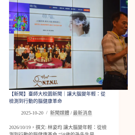
廠
邀
請
愛
腦
中
心
總
監
演
講
【管
理
腦
齡，
【新聞】臺師大校園新聞｜讓大腦變年輕：從
遠
檢測到行動的腦健康革命
離
失
2025-10-20
新聞媒體
/
最新消息
智
打
2026/10/19，撰文: 林姿均 讓大腦變年輕：從檢
造
測到行動的腦健康革命 “58歲的孫先生是…