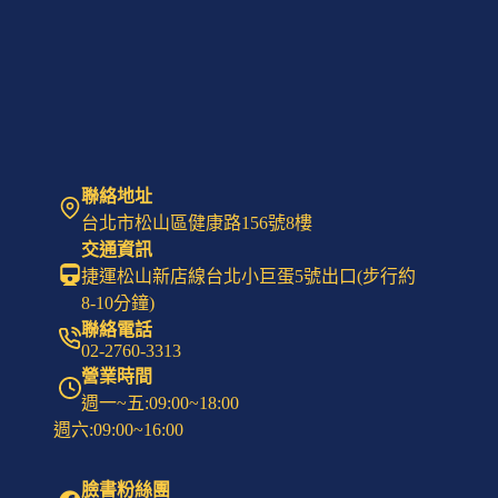
大
醫
師
曾
文
毅
如
何
用
聯絡地址
AI
台北市松山區健康路156號8樓
為
交通資訊
腦
捷運松山新店線台北小巨蛋5號出口(步行約
年
齡
8-10分鐘)
「解
聯絡電話
命」？
02-2760-3313
營業時間
週一~五:09:00~18:00
週六:09:00~16:00
臉書粉絲團