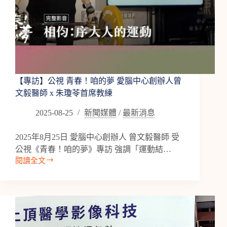
大
腦
幾
歲
了？
【專訪】公視 青春！咱的夢 愛腦中心創辦人曾
文毅醫師 x 朱瓊苓首席教練
2025-08-25
新聞媒體
/
最新消息
2025年8月25日 愛腦中心創辦人 曾文毅醫師 受
公視《青春！咱的夢》專訪 強調「運動結…
閱讀全文
【專
訪】
公
視
青
春！