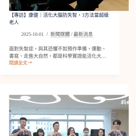
行
動
的
【專訪】康健｜活化大腦防失智，3方法當超級
腦
老人
健
康
2025-10-01
新聞媒體
/
最新消息
革
命
面對失智症，與其恐懼不如預作準備，運動、
書寫、走進大自然，都是科學實證能活化大…
閱讀全文
【專
訪】
康
健
｜
活
化
大
腦
防
失
智，