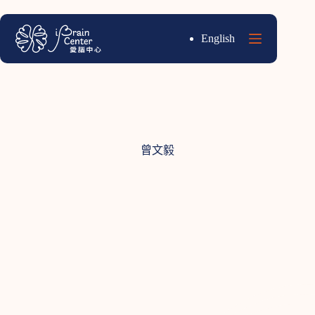
跳
至
English
主
要
內
容
曾文毅