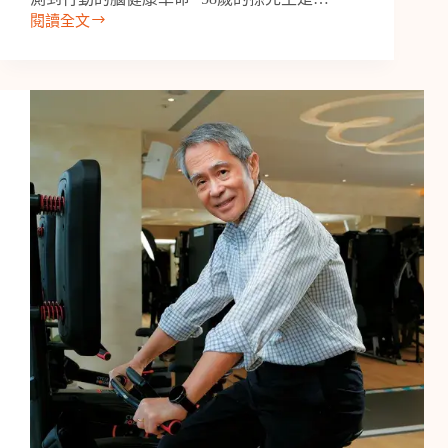
最
閱讀全文
健
【新
康
聞】
大
臺
腦】
師
大
校
園
新
聞
｜
讓
大
腦
變
年
輕：
從
檢
測
到